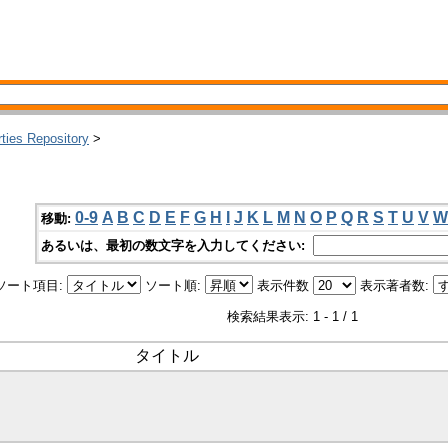
rties Repository
>
0-9
A
B
C
D
E
F
G
H
I
J
K
L
M
N
O
P
Q
R
S
T
U
V
W
移動:
あるいは、最初の数文字を入力してください:
ソート項目:
ソート順:
表示件数
表示著者数:
検索結果表示: 1 - 1 / 1
タイトル