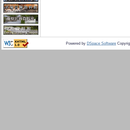
Powered by
DSpace Software
Copyrig