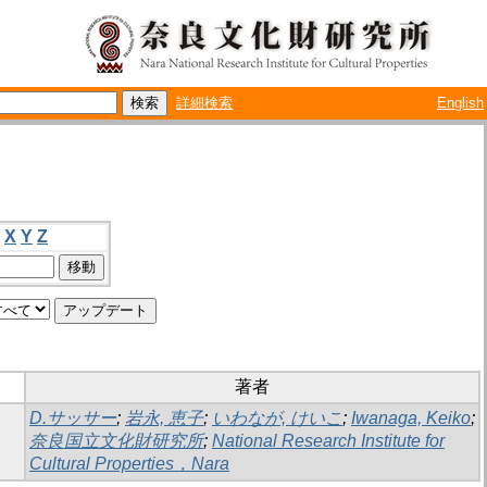
詳細検索
English
X
Y
Z
著者
D.サッサー
;
岩永, 恵子
;
いわなが, けいこ
;
Iwanaga, Keiko
;
奈良国立文化財研究所
;
National Research Institute for
Cultural Properties，Nara