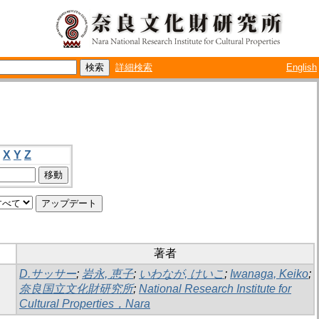
詳細検索
English
X
Y
Z
著者
D.サッサー
;
岩永, 恵子
;
いわなが, けいこ
;
Iwanaga, Keiko
;
奈良国立文化財研究所
;
National Research Institute for
Cultural Properties，Nara