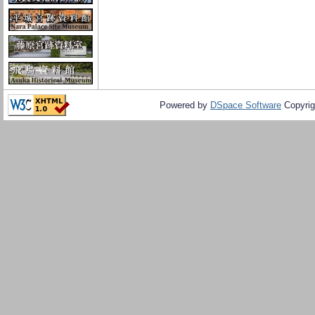
Powered by
DSpace Software
Copyrig