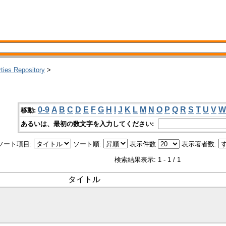
rties Repository
>
0-9
A
B
C
D
E
F
G
H
I
J
K
L
M
N
O
P
Q
R
S
T
U
V
W
移動:
あるいは、最初の数文字を入力してください:
ソート項目:
ソート順:
表示件数
表示著者数:
検索結果表示: 1 - 1 / 1
タイトル