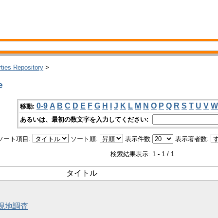
rties Repository
>
e
0-9
A
B
C
D
E
F
G
H
I
J
K
L
M
N
O
P
Q
R
S
T
U
V
W
移動:
あるいは、最初の数文字を入力してください:
ソート項目:
ソート順:
表示件数
表示著者数:
検索結果表示: 1 - 1 / 1
タイトル
と現地調査