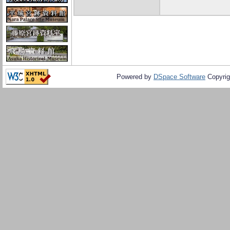
Powered by
DSpace Software
Copyrig