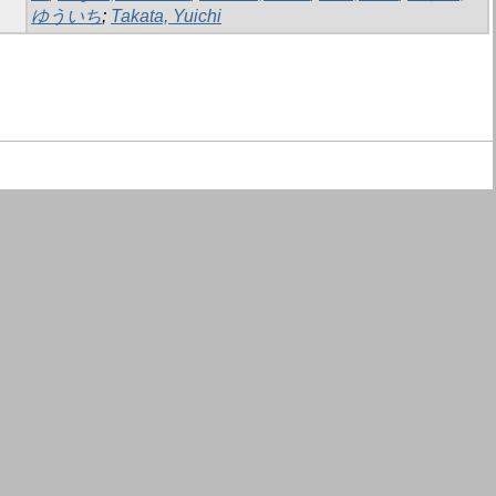
ゆういち
;
Takata, Yuichi