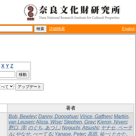
詳細検索
English
X
Y
Z
著者
Bob, Bewley
;
Danny, Donoghue
;
Vince, Gaffney
;
Martijn,
van Leusen
;
Alicia, Wise
;
Stephen, Gray
;
Kieron, Niven
;
野口, 淳
;
のぐち, あつし
;
Noguchi, Atsushi
;
ヤナセ, ペーテ
ル
;
やなせ, ぺーてる
;
Yanase, Peter
;
高田, 祐一
;
たかた,