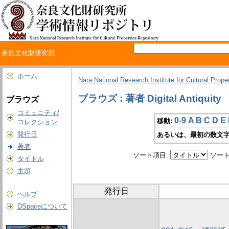
奈良文化財研究所
ホーム
Nara National Research Institute for Cultural Prope
ブラウズ : 著者 Digital Antiquity
ブラウズ
コミュニティ/
0-9
A
B
C
D
E
移動:
コレクション
発行日
あるいは、最初の数文字
著者
ソート項目:
ソート
タイトル
主題
発行日
ヘルプ
DSpaceについて