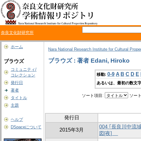
奈良文化財研究所
ホーム
Nara National Research Institute for Cultural Prope
ブラウズ : 著者 Edani, Hiroko
ブラウズ
コミュニティ/
0-9
A
B
C
D
E
移動:
コレクション
発行日
あるいは、最初の数文字
著者
ソート項目:
ソート
タイトル
主題
発行日
ヘルプ
004 ｢長良川中
DSpaceについて
2015年3月
図[夜]