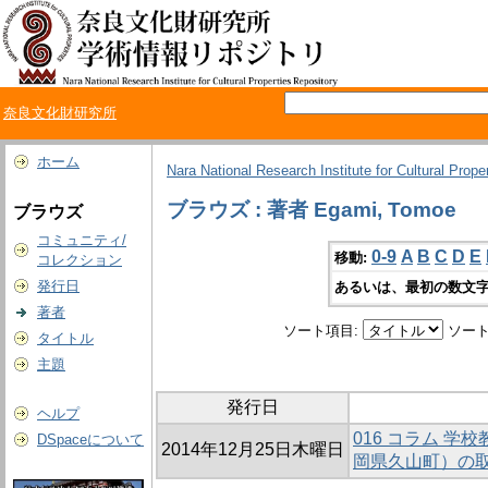
奈良文化財研究所
ホーム
Nara National Research Institute for Cultural Prope
ブラウズ : 著者 Egami, Tomoe
ブラウズ
コミュニティ/
0-9
A
B
C
D
E
移動:
コレクション
発行日
あるいは、最初の数文字
著者
ソート項目:
ソート
タイトル
主題
発行日
ヘルプ
016 コラム 
DSpaceについて
2014年12月25日木曜日
岡県久山町）の