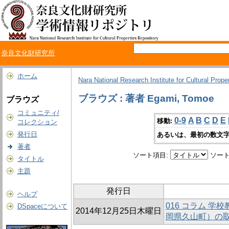
奈良文化財研究所
ホーム
Nara National Research Institute for Cultural Prope
ブラウズ : 著者 Egami, Tomoe
ブラウズ
コミュニティ/
0-9
A
B
C
D
E
移動:
コレクション
発行日
あるいは、最初の数文字
著者
ソート項目:
ソート
タイトル
主題
発行日
ヘルプ
016 コラム 
DSpaceについて
2014年12月25日木曜日
岡県久山町）の