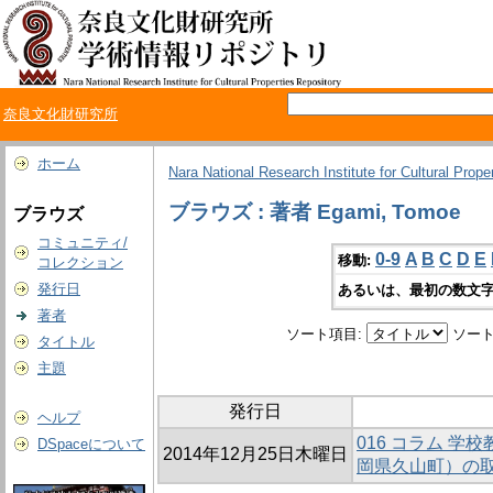
奈良文化財研究所
ホーム
Nara National Research Institute for Cultural Prope
ブラウズ : 著者 Egami, Tomoe
ブラウズ
コミュニティ/
0-9
A
B
C
D
E
移動:
コレクション
発行日
あるいは、最初の数文字
著者
ソート項目:
ソート
タイトル
主題
発行日
ヘルプ
016 コラム 
DSpaceについて
2014年12月25日木曜日
岡県久山町）の