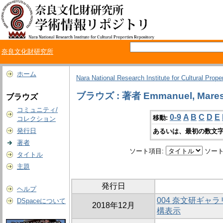
奈良文化財研究所
ホーム
Nara National Research Institute for Cultural Prope
ブラウズ : 著者 Emmanuel, Mare
ブラウズ
コミュニティ/
0-9
A
B
C
D
E
移動:
コレクション
発行日
あるいは、最初の数文字
著者
ソート項目:
ソート
タイトル
主題
発行日
ヘルプ
004 奈文研ギャ
DSpaceについて
2018年12月
構表示