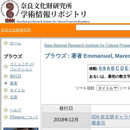
奈良文化財研究所
ホーム
Nara National Research Institute for Cultural Prope
ブラウズ : 著者 Emmanuel, Mare
ブラウズ
コミュニティ/
0-9
A
B
C
D
E
移動:
コレクション
発行日
あるいは、最初の数文字
著者
ソート項目:
ソート
タイトル
主題
発行日
ヘルプ
004 奈文研ギャ
DSpaceについて
2018年12月
構表示