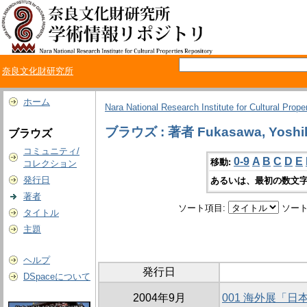
奈良文化財研究所
ホーム
Nara National Research Institute for Cultural Prope
ブラウズ : 著者 Fukasawa, Yoshi
ブラウズ
コミュニティ/
0-9
A
B
C
D
E
移動:
コレクション
発行日
あるいは、最初の数文字
著者
ソート項目:
ソート
タイトル
主題
ヘルプ
発行日
DSpaceについて
2004年9月
001 海外展「