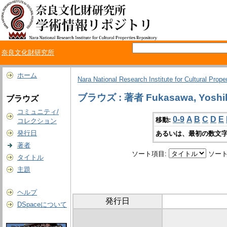
奈良文化財研究所
ホーム
Nara National Research Institute for Cultural Prope
ブラウズ : 著者 Fukasawa, Yoshi
ブラウズ
コミュニティ/
0-9
A
B
C
D
E
移動:
コレクション
発行日
あるいは、最初の数文字
著者
ソート項目:
ソート
タイトル
主題
ヘルプ
発行日
DSpaceについて