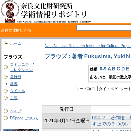
奈良文化財研究所
ホーム
Nara National Research Institute for Cultural Prope
ブラウズ : 著者 Fukusima, Yukihi
ブラウズ
コミュニティ/
0-9
A
B
C
D
E
移動:
コレクション
発行日
あるいは、最初の数文字
著者
ソート項目:
ソート
タイトル
主題
発行日
ヘルプ
004 ２．著作権
DSpaceについて
2021年3月12日金曜日
す上での３つのレ