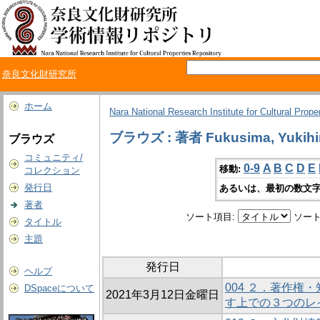
奈良文化財研究所
ホーム
Nara National Research Institute for Cultural Prope
ブラウズ : 著者 Fukusima, Yukihi
ブラウズ
コミュニティ/
0-9
A
B
C
D
E
移動:
コレクション
発行日
あるいは、最初の数文字
著者
ソート項目:
ソート
タイトル
主題
発行日
ヘルプ
004 ２．著作権
DSpaceについて
2021年3月12日金曜日
す上での３つのレ