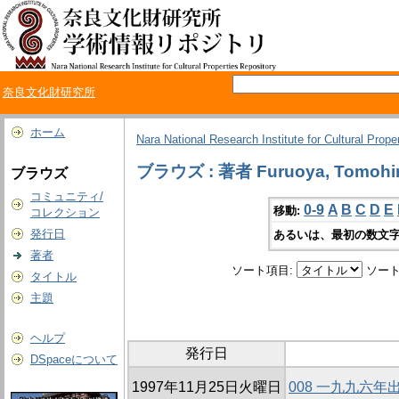
奈良文化財研究所
ホーム
Nara National Research Institute for Cultural Prope
ブラウズ : 著者 Furuoya, Tomohi
ブラウズ
コミュニティ/
0-9
A
B
C
D
E
移動:
コレクション
発行日
あるいは、最初の数文字
著者
ソート項目:
ソート
タイトル
主題
ヘルプ
発行日
DSpaceについて
1997年11月25日火曜日
008 一九九六