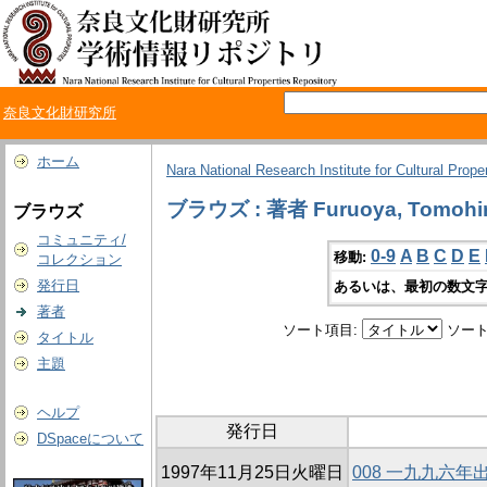
奈良文化財研究所
ホーム
Nara National Research Institute for Cultural Prope
ブラウズ : 著者 Furuoya, Tomohi
ブラウズ
コミュニティ/
0-9
A
B
C
D
E
移動:
コレクション
発行日
あるいは、最初の数文字
著者
ソート項目:
ソート
タイトル
主題
ヘルプ
発行日
DSpaceについて
1997年11月25日火曜日
008 一九九六