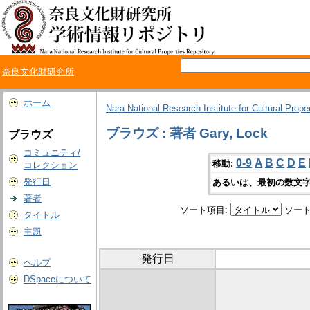
奈良文化財研究所
ホーム
Nara National Research Institute for Cultural Prope
ブラウズ : 著者 Gary, Lock
ブラウズ
コミュニティ/
0-9
A
B
C
D
E
移動:
コレクション
発行日
あるいは、最初の数文字
著者
ソート項目:
ソート
タイトル
主題
発行日
ヘルプ
DSpaceについて