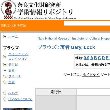
奈良文化財研究所
ホーム
Nara National Research Institute for Cultural Prope
ブラウズ : 著者 Gary, Lock
ブラウズ
コミュニティ/
0-9
A
B
C
D
E
移動:
コレクション
発行日
あるいは、最初の数文字
著者
ソート項目:
ソート
タイトル
主題
発行日
ヘルプ
DSpaceについて