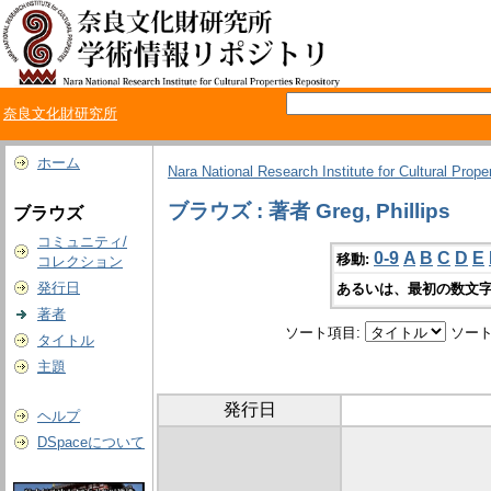
奈良文化財研究所
ホーム
Nara National Research Institute for Cultural Prope
ブラウズ : 著者 Greg, Phillips
ブラウズ
コミュニティ/
0-9
A
B
C
D
E
移動:
コレクション
発行日
あるいは、最初の数文字
著者
ソート項目:
ソート
タイトル
主題
発行日
ヘルプ
DSpaceについて