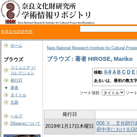
奈良文化財研究所
ホーム
Nara National Research Institute for Cultural Prope
ブラウズ : 著者 HIROSE, Mariko
ブラウズ
コミュニティ/
0-9
A
B
C
D
E
移動:
コレクション
発行日
あるいは、最初の数文字
著者
ソート項目:
ソート
タイトル
主題
発行日
ヘルプ
008 Ⅱ．文化財
DSpaceについて
2019年1月17日木曜日
府中市におけるGI