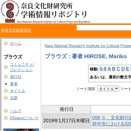
奈良文化財研究所
ホーム
Nara National Research Institute for Cultural Prope
ブラウズ : 著者 HIROSE, Mariko
ブラウズ
コミュニティ/
0-9
A
B
C
D
E
移動:
コレクション
発行日
あるいは、最初の数文字
著者
ソート項目:
ソート
タイトル
主題
発行日
ヘルプ
008 Ⅱ．文化財
DSpaceについて
2019年1月17日木曜日
府中市におけるGI