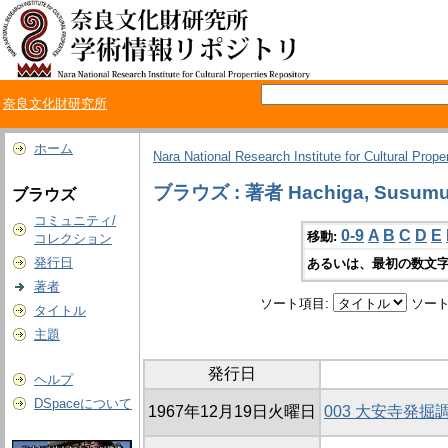
奈良文化財研究所
ホーム
Nara National Research Institute for Cultural Prope
ブラウズ : 著者 Hachiga, Susum
ブラウズ
コミュニティ/
0-9
A
B
C
D
E
移動:
コレクション
発行日
あるいは、最初の数文字
著者
ソート項目:
ソート
タイトル
主題
発行日
ヘルプ
DSpaceについて
1967年12月19日火曜日
003 大安寺発掘