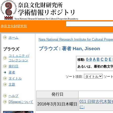
奈良文化財研究所
ホーム
Nara National Research Institute for Cultural Prope
ブラウズ : 著者 Han, Jiseon
ブラウズ
コミュニティ/
0-9
A
B
C
D
E
移動:
コレクション
発行日
あるいは、最初の数文字
著者
ソート項目:
ソート
タイトル
主題
発行日
ヘルプ
011 日韓古代木
DSpaceについて
2016年3月31日木曜日
に-