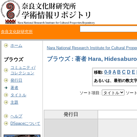
奈良文化財研究所
ホーム
Nara National Research Institute for Cultural Prope
ブラウズ : 著者 Hara, Hidesabur
ブラウズ
コミュニティ/
0-9
A
B
C
D
E
移動:
コレクション
発行日
あるいは、最初の数文字
著者
ソート項目:
ソート
タイトル
主題
発行日
ヘルプ
DSpaceについて