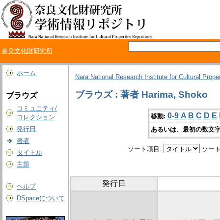
奈良文化財研究所
ホーム
Nara National Research Institute for Cultural Prope
ブラウズ : 著者 Harima, Shoko
ブラウズ
コミュニティ/
0-9
A
B
C
D
E
移動:
コレクション
発行日
あるいは、最初の数文字
著者
ソート項目:
ソート
タイトル
主題
発行日
ヘルプ
DSpaceについて