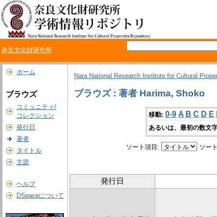
奈良文化財研究所
ホーム
Nara National Research Institute for Cultural Prope
ブラウズ : 著者 Harima, Shoko
ブラウズ
コミュニティ/
0-9
A
B
C
D
E
移動:
コレクション
発行日
あるいは、最初の数文字
著者
ソート項目:
ソート
タイトル
主題
発行日
ヘルプ
DSpaceについて