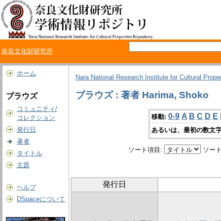
奈良文化財研究所
ホーム
Nara National Research Institute for Cultural Prope
ブラウズ : 著者 Harima, Shoko
ブラウズ
コミュニティ/
0-9
A
B
C
D
E
移動:
コレクション
発行日
あるいは、最初の数文字
著者
ソート項目:
ソート
タイトル
主題
発行日
ヘルプ
DSpaceについて