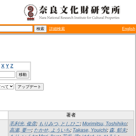
詳細検索
English
X
Y
Z
著者
毛利光, 俊彦
;
もりみつ, としひこ
;
Morimitsu, Toshihiko
;
高瀬, 要一
;
たかせ, よういち
;
Takase, Youichi
;
森, 郁夫
;