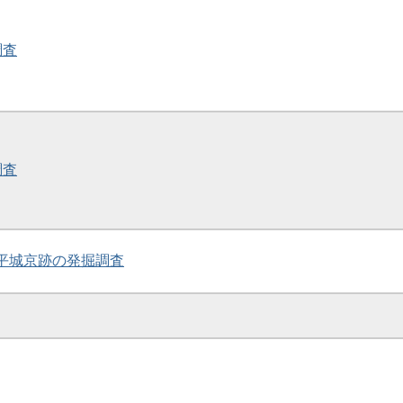
調査
調査
跡・平城京跡の発掘調査