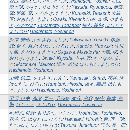
西口, 壽生
;
にしぐち, としき
;
Nishiguchi, Toshiki
;
安田,
龍太郎
;
やすだ, りゅうたろう
;
Yasuda, Ryuutarou
;
伊藤,
武
;
黒崎, 直
;
くろさき, ただし
;
Kurosaki, Tadashi
;
大脇,
潔
;
おおわき, きよし
;
Owaki, Kiyoshi
;
山本, 忠尚
;
やまも
と, ただなお
;
Yamamoto, Tadanao
;
橋本, 義則
;
はしもと,
よしのり
;
Hashimoto, Yoshinori
深澤, 芳樹
;
ふかさわ, よしき
;
Fukasawa, Yoshiki
;
伊藤,
武
;
金子, 裕之
;
かねこ, ひろゆき
;
Kaneko, Hiroyuki
;
佐川,
正敏
;
さがわ, まさとし
;
Sagawa, Masatoshi
;
大脇, 潔
;
お
おわき, きよし
;
Owaki, Kiyoshi
;
本中, 真
;
もとなか, まこ
と
;
Motonaka, Makoto
;
橋本, 義則
;
はしもと, よしのり
;
Hashimoto, Yoshinori
山崎, 信二
;
やまさき, しんじ
;
Yamasaki, Shinzi
;
花谷, 浩
;
はなたに, ひろし
;
Hanatani, Hiroshi
;
橋本, 義則
;
はしも
と, よしのり
;
Hashimoto, Yoshinori
田辺, 征夫
;
高瀬, 要一
;
毛利光, 俊彦
;
光谷, 拓実
;
橋本, 義
則
;
はしもと, よしのり
;
Hashimoto, Yoshinori
毛利光, 俊彦
;
もりみつ, としひこ
;
Morimitsu, Toshihiko
;
花谷, 浩
;
はなたに, ひろし
;
Hanatani, Hiroshi
;
巽, 淳一郎
;
たつみ, じゅんいちろう
;
Tatsumi, Junichiro
;
宮本, 長二郎
;