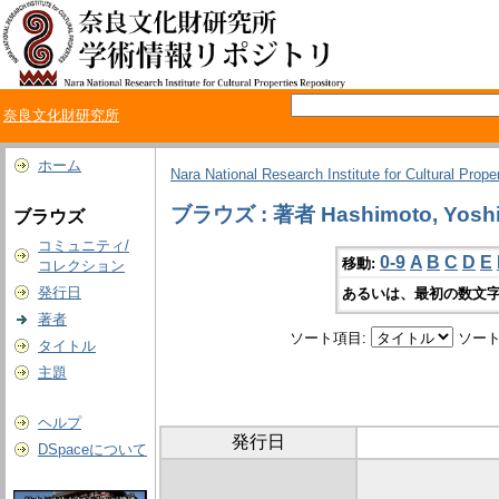
奈良文化財研究所
ホーム
Nara National Research Institute for Cultural Prope
ブラウズ : 著者 Hashimoto, Yoshi
ブラウズ
コミュニティ/
0-9
A
B
C
D
E
移動:
コレクション
発行日
あるいは、最初の数文字
著者
ソート項目:
ソート
タイトル
主題
ヘルプ
発行日
DSpaceについて