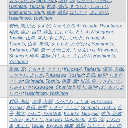
もり, いくお
;
Mori, Ikuo
;
花谷, 浩
;
はなたに, ひろし
;
Hanatani, Hiroshi
;
松本, 修自
;
まつもと, しゅうじ
;
Matsumoto, Shuji
;
橋本, 義則
;
はしもと, よしのり
;
Hashimoto, Yoshinori
安田, 龍太郎
;
やすだ, りゅうたろう
;
Yasuda, Ryuutarou
;
相原, 嘉之
;
西口, 壽生
;
にしぐち, としき
;
Nishiguchi,
Toshiki
;
山岸, 常人
;
やまぎし, つねと
;
Yamagishi,
Tsuneto
;
山本, 忠尚
;
やまもと, ただなお
;
Yamamoto,
Tadanao
;
川越, 俊一
;
かわごえ, しゅんいち
;
Kawagoe,
Shunichi
;
橋本, 義則
;
はしもと, よしのり
;
Hashimoto,
Yoshinori
黒崎, 直
;
くろさき, ただし
;
Kurosaki, Tadashi
;
深澤, 芳樹
;
ふかさわ, よしき
;
Fukasawa, Yoshiki
;
島田, 敏男
;
しまだ,
としお
;
Shimada, Toshio
;
伊藤, 武
;
川越, 俊一
;
かわごえ,
しゅんいち
;
Kawagoe, Shunichi
;
橋本, 義則
;
はしもと, よ
しのり
;
Hashimoto, Yoshinori
村田, 和弘
;
深澤, 芳樹
;
ふかさわ, よしき
;
Fukasawa,
Yoshiki
;
島田, 敏男
;
しまだ, としお
;
Shimada, Toshio
;
金
子, 裕之
;
かねこ, ひろゆき
;
Kaneko, Hiroyuki
;
佐川, 正敏
;
さがわ, まさとし
;
Sagawa, Masatoshi
;
大脇, 潔
;
おおわ
き, きよし
;
Owaki, Kiyoshi
;
橋本, 義則
;
はしもと, よしの