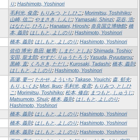
り
;
Hashimoto, Yoshinori
毛利光, 俊彦
;
もりみつ, としひこ
;
Morimitsu, Toshihiko
;
山崎, 信二
;
やまさき, しんじ
;
Yamasaki, Shinzi
;
花谷, 浩
;
はなたに, ひろし
;
Hanatani, Hiroshi
;
奈良国立博物館
;
橋
本, 義則
;
はしもと, よしのり
;
Hashimoto, Yoshinori
橋本, 義則
;
はしもと, よしのり
;
Hashimoto, Yoshinori
佐伯 博光
;
島田, 敏男
;
しまだ, としお
;
Shimada, Toshio
;
安田, 龍太郎
;
やすだ, りゅうたろう
;
Yasuda, Ryuutarou
;
黒崎, 直
;
くろさき, ただし
;
Kurosaki, Tadashi
;
橋本, 義則
;
はしもと, よしのり
;
Hashimoto, Yoshinori
高瀬, 要一
;
たかせ, よういち
;
Takase, Youichi
;
森, 郁夫
;
もり, いくお
;
Mori, Ikuo
;
毛利光, 俊彦
;
もりみつ, としひ
こ
;
Morimitsu, Toshihiko
;
松本, 修自
;
まつもと, しゅうじ
;
Matsumoto, Shuji
;
橋本, 義則
;
はしもと, よしのり
;
Hashimoto, Yoshinori
橋本, 義則
;
はしもと, よしのり
;
Hashimoto, Yoshinori
橋本, 義則
;
はしもと, よしのり
;
Hashimoto, Yoshinori
橋本, 義則
;
はしもと, よしのり
;
Hashimoto, Yoshinori