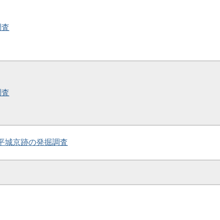
調査
調査
跡・平城京跡の発掘調査