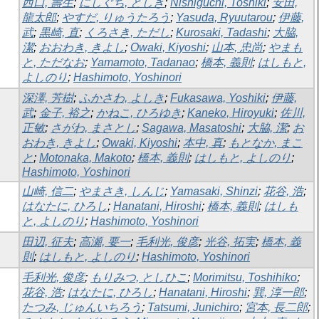
西口, 壽生
;
にしぐち, としき
;
Nishiguchi, Toshiki
;
安田,
龍太郎
;
やすだ, りゅうたろう
;
Yasuda, Ryuutarou
;
伊藤,
武
;
黒崎, 直
;
くろさき, ただし
;
Kurosaki, Tadashi
;
大脇,
潔
;
おおわき, きよし
;
Owaki, Kiyoshi
;
山本, 忠尚
;
やまも
と, ただなお
;
Yamamoto, Tadanao
;
橋本, 義則
;
はしもと,
よしのり
;
Hashimoto, Yoshinori
深澤, 芳樹
;
ふかさわ, よしき
;
Fukasawa, Yoshiki
;
伊藤,
武
;
金子, 裕之
;
かねこ, ひろゆき
;
Kaneko, Hiroyuki
;
佐川,
正敏
;
さがわ, まさとし
;
Sagawa, Masatoshi
;
大脇, 潔
;
お
おわき, きよし
;
Owaki, Kiyoshi
;
本中, 真
;
もとなか, まこ
と
;
Motonaka, Makoto
;
橋本, 義則
;
はしもと, よしのり
;
Hashimoto, Yoshinori
山崎, 信二
;
やまさき, しんじ
;
Yamasaki, Shinzi
;
花谷, 浩
;
はなたに, ひろし
;
Hanatani, Hiroshi
;
橋本, 義則
;
はしも
と, よしのり
;
Hashimoto, Yoshinori
田辺, 征夫
;
高瀬, 要一
;
毛利光, 俊彦
;
光谷, 拓実
;
橋本, 義
則
;
はしもと, よしのり
;
Hashimoto, Yoshinori
毛利光, 俊彦
;
もりみつ, としひこ
;
Morimitsu, Toshihiko
;
花谷, 浩
;
はなたに, ひろし
;
Hanatani, Hiroshi
;
巽, 淳一郎
;
たつみ, じゅんいちろう
;
Tatsumi, Junichiro
;
宮本, 長二郎
;