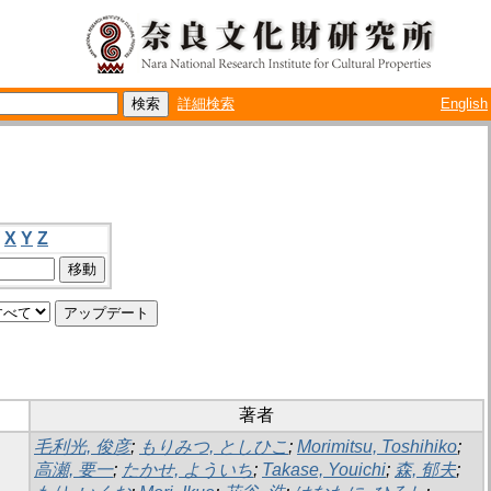
詳細検索
English
X
Y
Z
著者
毛利光, 俊彦
;
もりみつ, としひこ
;
Morimitsu, Toshihiko
;
高瀬, 要一
;
たかせ, よういち
;
Takase, Youichi
;
森, 郁夫
;