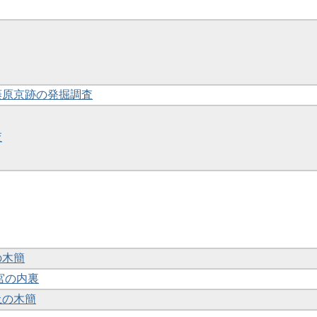
・藤原京跡の発掘調査
査
の木簡
城宮の内裏
土の木簡