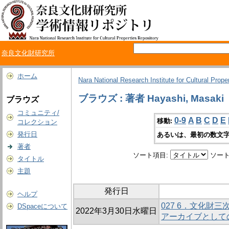
奈良文化財研究所
ホーム
Nara National Research Institute for Cultural Prope
ブラウズ : 著者 Hayashi, Masaki
ブラウズ
コミュニティ/
0-9
A
B
C
D
E
移動:
コレクション
発行日
あるいは、最初の数文字
著者
ソート項目:
ソート
タイトル
主題
発行日
ヘルプ
027 6．文化財三
DSpaceについて
2022年3月30日水曜日
アーカイブとしてのM