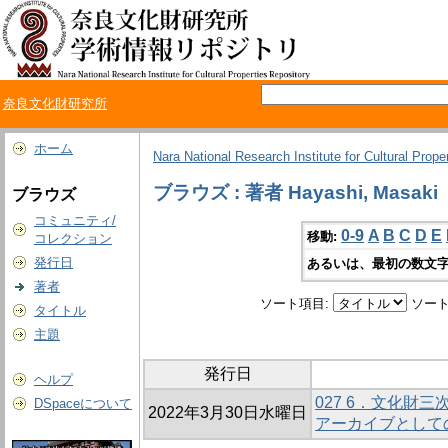
奈良文化財研究所
ホーム
Nara National Research Institute for Cultural Prope
ブラウズ : 著者 Hayashi, Masaki
ブラウズ
コミュニティ/
0-9
A
B
C
D
E
移動:
コレクション
発行日
あるいは、最初の数文字
著者
ソート項目:
ソート
タイトル
主題
発行日
ヘルプ
027 6．文化財三
DSpaceについて
2022年3月30日水曜日
アーカイブとしてのM