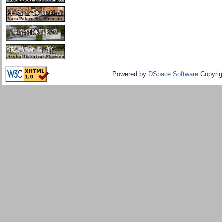
Powered by
DSpace Software
Copyrig