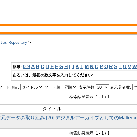
rties Repository
>
0-9
A
B
C
D
E
F
G
H
I
J
K
L
M
N
O
P
Q
R
S
T
U
V
W
移動:
あるいは、最初の数文字を入力してください:
ソート項目:
ソート順:
表示件数
表示著者数:
検索結果表示: 1 - 1 / 1
タイトル
次元データの取り組み [26] デジタルアーカイブとしてのMatterpor
検索結果表示: 1 - 1 / 1