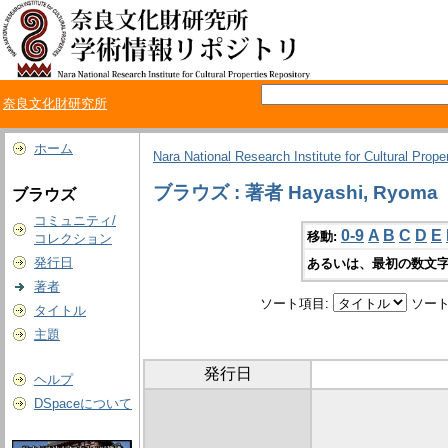
奈良文化財研究所
ホーム
Nara National Research Institute for Cultural Prope
ブラウズ : 著者 Hayashi, Ryoma
ブラウズ
コミュニティ/
0-9
A
B
C
D
E
移動:
コレクション
発行日
あるいは、最初の数文字
著者
ソート項目:
ソート
タイトル
主題
発行日
ヘルプ
DSpaceについて