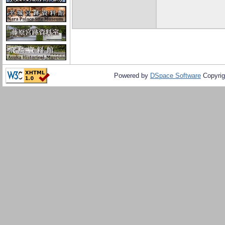
Powered by
DSpace Software
Copyrig