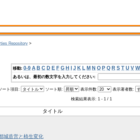
rties Repository
>
0-9
A
B
C
D
E
F
G
H
I
J
K
L
M
N
O
P
Q
R
S
T
U
V
W
移動:
あるいは、最初の数文字を入力してください:
ソート項目:
ソート順:
表示件数
表示著者数:
検索結果表示: 1 - 1 / 1
タイトル
都城造営と植生変化