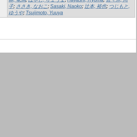
子
;
ささき, なおこ
;
Sasaki, Naoko
;
辻本, 裕也
;
つじもと,
ゆうや
;
Tsujimoto, Yuuya