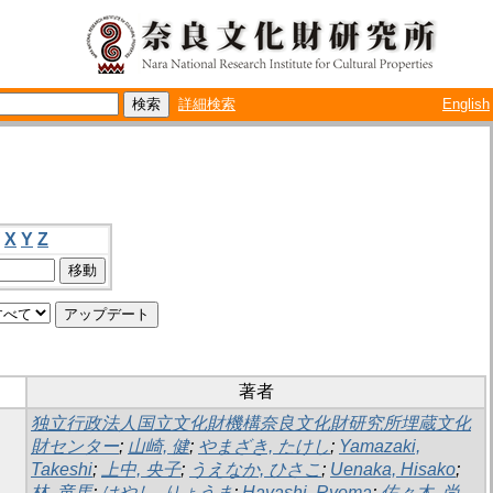
詳細検索
English
X
Y
Z
著者
独立行政法人国立文化財機構奈良文化財研究所埋蔵文化
財センター
;
山崎, 健
;
やまざき, たけし
;
Yamazaki,
Takeshi
;
上中, 央子
;
うえなか, ひさこ
;
Uenaka, Hisako
;
林, 竜馬
;
はやし, りょうま
;
Hayashi, Ryoma
;
佐々木, 尚