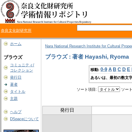
奈良文化財研究所
ホーム
Nara National Research Institute for Cultural Prope
ブラウズ : 著者 Hayashi, Ryoma
ブラウズ
コミュニティ/
0-9
A
B
C
D
E
移動:
コレクション
発行日
あるいは、最初の数文字
著者
ソート項目:
ソート
タイトル
主題
発行日
ヘルプ
DSpaceについて