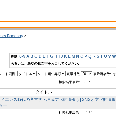
rties Repository
>
0-9
A
B
C
D
E
F
G
H
I
J
K
L
M
N
O
P
Q
R
S
T
U
V
W
移動:
あるいは、最初の数文字を入力してください:
ソート項目:
ソート順:
表示件数
表示著者数:
検索結果表示: 1 - 1 / 1
タイトル
ンサイエンス時代の考古学・埋蔵文化財情報 [3] SNSと文化財情
み―
検索結果表示: 1 - 1 / 1