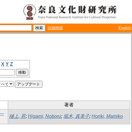
詳細検索
English
X
Y
Z
著者
報―
樋上, 昇
;
Higami, Noboru
;
堀木, 真美子
;
Horiki, Mamiko