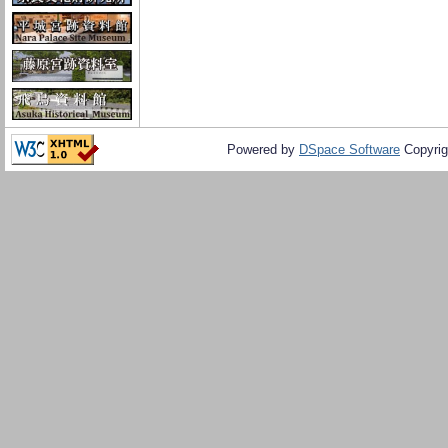
Powered by
DSpace Software
Copyrig