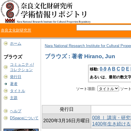
奈良文化財研究所
ホーム
Nara National Research Institute for Cultural Prope
ブラウズ : 著者 Hirano, Jun
ブラウズ
コミュニティ/
0-9
A
B
C
D
E
移動:
コレクション
発行日
あるいは、最初の数文字
著者
ソート項目:
ソート
タイトル
主題
発行日
ヘルプ
008 Ⅰ 講演・
DSpaceについて
2020年3月16日月曜日
1400年生き続け