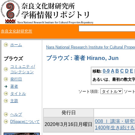
奈良文化財研究所
ホーム
Nara National Research Institute for Cultural Prope
ブラウズ : 著者 Hirano, Jun
ブラウズ
コミュニティ/
0-9
A
B
C
D
E
移動:
コレクション
発行日
あるいは、最初の数文字
著者
ソート項目:
ソート
タイトル
主題
発行日
ヘルプ
008 Ⅰ 講演・
DSpaceについて
2020年3月16日月曜日
1400年生き続け