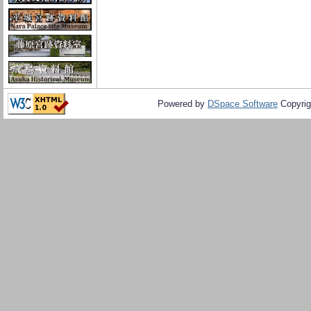
Powered by
DSpace Software
Copyrig