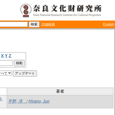
詳細検索
English
X
Y
Z
著者
を
平野, 淳
;
Hirano, Jun