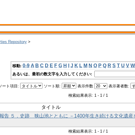
rties Repository
>
0-9
A
B
C
D
E
F
G
H
I
J
K
L
M
N
O
P
Q
R
S
T
U
V
W
移動:
あるいは、最初の数文字を入力してください:
ソート項目:
ソート順:
表示件数
表示著者数:
検索結果表示: 1 - 1 / 1
タイトル
研究報告 ５．史跡 狭山池とともに －1400年生き続ける文化遺産
検索結果表示: 1 - 1 / 1