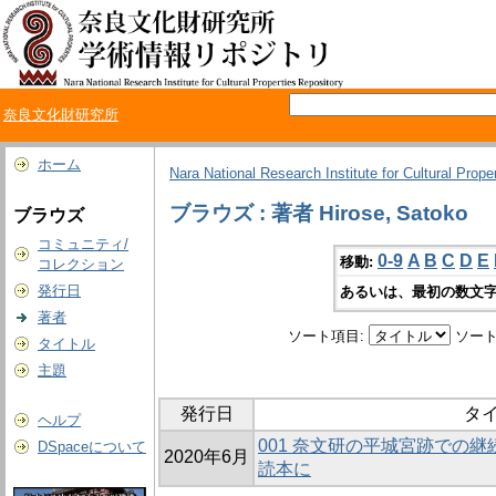
奈良文化財研究所
ホーム
Nara National Research Institute for Cultural Prope
ブラウズ : 著者 Hirose, Satoko
ブラウズ
コミュニティ/
0-9
A
B
C
D
E
移動:
コレクション
発行日
あるいは、最初の数文字
著者
ソート項目:
ソート
タイトル
主題
発行日
タ
ヘルプ
001 奈文研の平城宮跡での
DSpaceについて
2020年6月
読本に