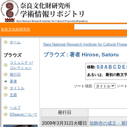
奈良文化財研究所
ホーム
Nara National Research Institute for Cultural Prope
ブラウズ : 著者 Hirose, Satoru
ブラウズ
コミュニティ/
0-9
A
B
C
D
E
移動:
コレクション
発行日
あるいは、最初の数文字
著者
ソート項目:
ソート
タイトル
主題
ヘルプ
発行日
DSpaceについて
2009年3月31日火曜日
加飾壺の成立・展