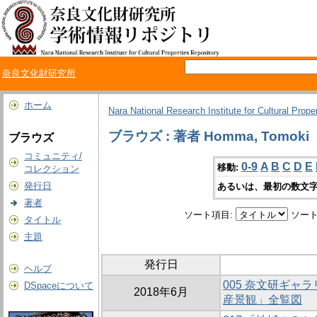
奈良文化財研究所
ホーム
Nara National Research Institute for Cultural Prope
ブラウズ : 著者 Homma, Tomoki
ブラウズ
コミュニティ/
0-9
A
B
C
D
E
移動:
コレクション
発行日
あるいは、最初の数文字
著者
ソート項目:
ソート
タイトル
主題
発行日
ヘルプ
005 奈文研ギャ
DSpaceについて
2018年6月
産景観」全覧図