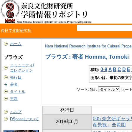
奈良文化財研究所
ホーム
Nara National Research Institute for Cultural Prope
ブラウズ : 著者 Homma, Tomoki
ブラウズ
コミュニティ/
0-9
A
B
C
D
E
移動:
コレクション
発行日
あるいは、最初の数文字
著者
ソート項目:
ソート
タイトル
主題
発行日
ヘルプ
005 奈文研ギャ
DSpaceについて
2018年6月
産景観」全覧図