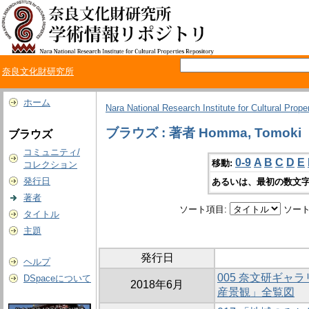
奈良文化財研究所
ホーム
Nara National Research Institute for Cultural Prope
ブラウズ : 著者 Homma, Tomoki
ブラウズ
コミュニティ/
0-9
A
B
C
D
E
移動:
コレクション
発行日
あるいは、最初の数文字
著者
ソート項目:
ソート
タイトル
主題
発行日
ヘルプ
005 奈文研ギャ
DSpaceについて
2018年6月
産景観」全覧図