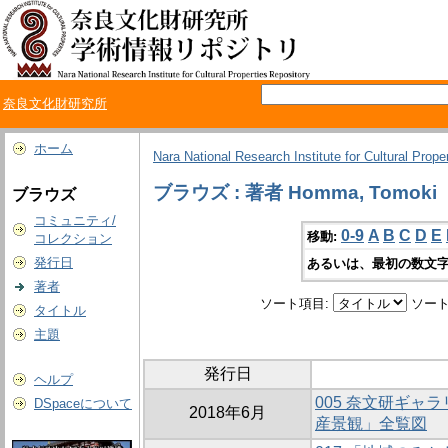
奈良文化財研究所
ホーム
Nara National Research Institute for Cultural Prope
ブラウズ : 著者 Homma, Tomoki
ブラウズ
コミュニティ/
0-9
A
B
C
D
E
移動:
コレクション
発行日
あるいは、最初の数文字
著者
ソート項目:
ソート
タイトル
主題
発行日
ヘルプ
005 奈文研ギャ
DSpaceについて
2018年6月
産景観」全覧図