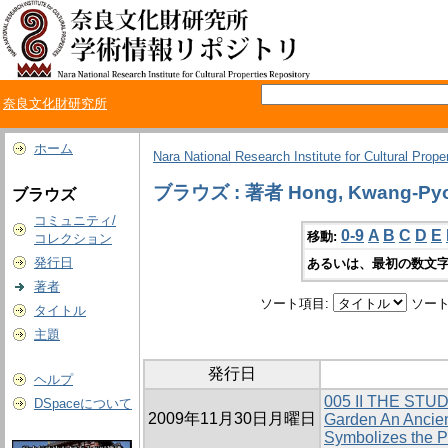
奈良文化財研究所
ホーム
Nara National Research Institute for Cultural Prope
ブラウズ : 著者 Hong, Kwang-Py
ブラウズ
コミュニティ/
0-9
A
B
C
D
E
移動:
コレクション
発行日
あるいは、最初の数文字
著者
ソート項目:
ソート
タイトル
主題
発行日
ヘルプ
005 II THE ST
DSpaceについて
2009年11月30日月曜日
Garden An Ancien
Symbolizes the P