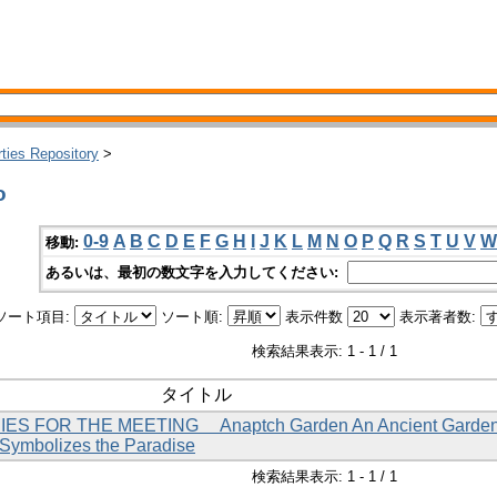
rties Repository
>
o
0-9
A
B
C
D
E
F
G
H
I
J
K
L
M
N
O
P
Q
R
S
T
U
V
W
移動:
あるいは、最初の数文字を入力してください:
ソート項目:
ソート順:
表示件数
表示著者数:
検索結果表示: 1 - 1 / 1
タイトル
DIES FOR THE MEETING Anaptch Garden An Ancient Garden
 Symbolizes the Paradise
検索結果表示: 1 - 1 / 1