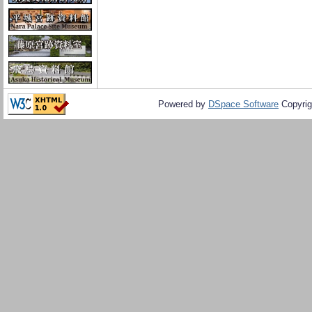
Powered by
DSpace Software
Copyrig