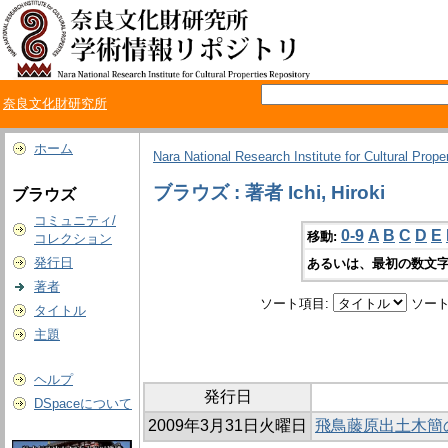
奈良文化財研究所
ホーム
Nara National Research Institute for Cultural Prope
ブラウズ : 著者 Ichi, Hiroki
ブラウズ
コミュニティ/
0-9
A
B
C
D
E
移動:
コレクション
発行日
あるいは、最初の数文字
著者
ソート項目:
ソート
タイトル
主題
ヘルプ
発行日
DSpaceについて
2009年3月31日火曜日
飛鳥藤原出土木簡