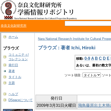
奈良文化財研究所
ホーム
Nara National Research Institute for Cultural Prope
ブラウズ : 著者 Ichi, Hiroki
ブラウズ
コミュニティ/
0-9
A
B
C
D
E
移動:
コレクション
発行日
あるいは、最初の数文字
著者
ソート項目:
ソート
タイトル
主題
ヘルプ
発行日
DSpaceについて
2009年3月31日火曜日
飛鳥藤原出土木簡